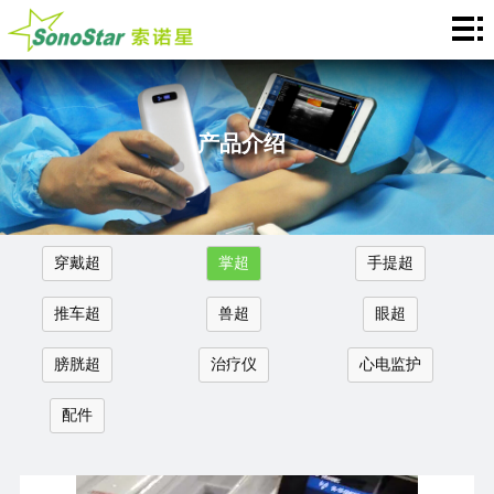
Home
关
于
新
产品介绍
我
闻
产
们
中
品
应
穿戴超
掌超
手提超
心
介
用
服
推车超
兽超
眼超
绍
中
务
合
膀胱超
治疗仪
心电监护
心
支
作
联
配件
持
加
系
Languages
盟
我