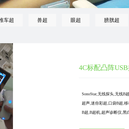
推车超
兽超
眼超
膀胱超
4C标配凸阵US
SonoStar,无线探头,无
超声,迷你彩超,口袋B超,移动
B超,B超机,超声诊断仪,黑