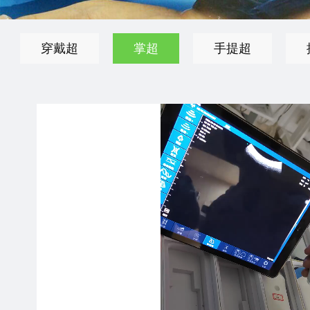
穿戴超
掌超
手提超