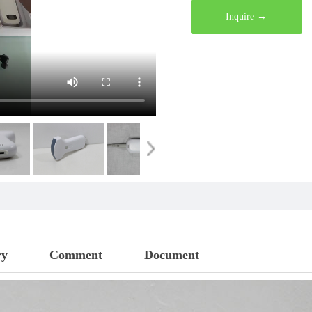
Inquire →
ry
Comment
Document