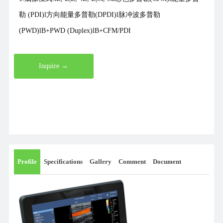
勒 (PDI)l方向能量多普勒(DPDI)l脉冲波多普勒
(PWD)lB+PWD (Duplex)lB+CFM/PDI
Inquire →
Profile
Specifications
Gallery
Comment
Document