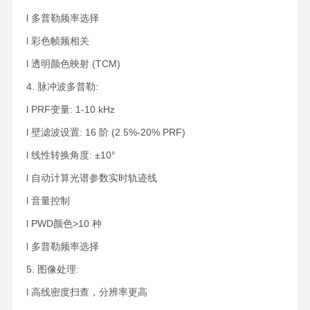
l 多普勒频率选择
l 彩色帧频相关
l 透明颜色映射 (TCM)
4. 脉冲波多普勒:
l PRF变量: 1-10 kHz
l 壁滤波设置: 16 阶 (2.5%-20% PRF)
l 线性转换角度: ±10°
l 自动计算光谱参数实时轨迹线
l 音量控制
l PWD颜色>10 种
l 多普勒频率选择
5. 图像处理:
l 高线密度扫查，分辨率更高