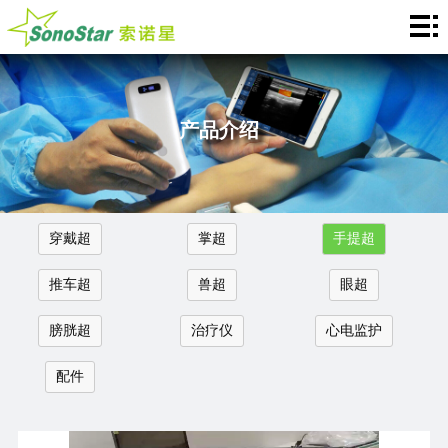
Home
关
于
新
产品介绍
我
闻
产
们
中
品
应
穿戴超
掌超
手提超
心
介
用
服
推车超
兽超
眼超
绍
中
务
合
膀胱超
治疗仪
心电监护
心
支
作
联
配件
持
加
系
Languages
盟
我