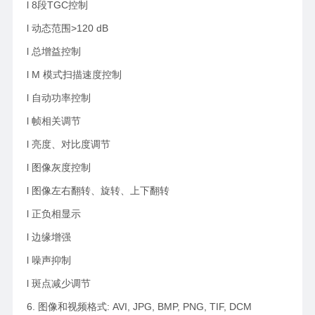
l 8段TGC控制
l 动态范围>120 dB
l 总增益控制
l M 模式扫描速度控制
l 自动功率控制
l 帧相关调节
l 亮度、对比度调节
l 图像灰度控制
l 图像左右翻转、旋转、上下翻转
l 正负相显示
l 边缘增强
l 噪声抑制
l 斑点减少调节
6. 图像和视频格式: AVI, JPG, BMP, PNG, TIF, DCM