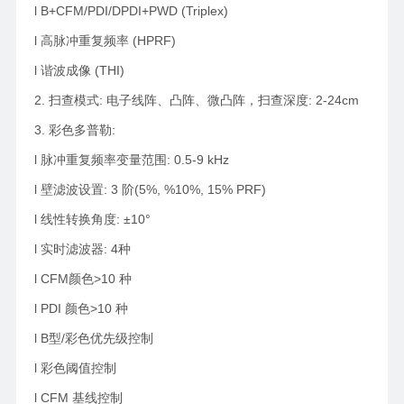
l B+CFM/PDI/DPDI+PWD (Triplex)
l 高脉冲重复频率 (HPRF)
l 谐波成像 (THI)
2. 扫查模式: 电子线阵、凸阵、微凸阵，扫查深度: 2-24cm
3. 彩色多普勒:
l 脉冲重复频率变量范围: 0.5-9 kHz
l 壁滤波设置: 3 阶(5%, %10%, 15% PRF)
l 线性转换角度: ±10°
l 实时滤波器: 4种
l CFM颜色>10 种
l PDI 颜色>10 种
l B型/彩色优先级控制
l 彩色阈值控制
l CFM 基线控制