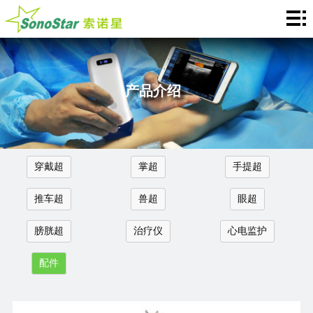
Home
关
于
新
产品介绍
我
闻
产
们
中
品
应
穿戴超
掌超
手提超
心
介
用
服
推车超
兽超
眼超
绍
中
务
合
膀胱超
治疗仪
心电监护
心
支
作
联
配件
持
加
系
Languages
盟
我