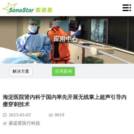
Home
关
于
新
应用中心
我
闻
产
们
中
品
应
解决方案
应用案例
心
介
用
服
绍
中
务
合
海淀医院肾内科于国内率先开展无线掌上超声引导内
心
支
作
联
瘘穿刺技术
2023-03-03
8019
持
加
系
Languages
索诺星医疗科技
盟
我